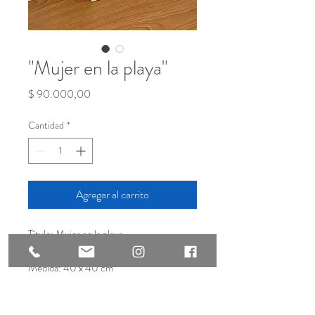
"Mujer en la playa"
Precio
$ 90.000,00
Cantidad
*
Agregar al carrito
Título: Mujer en la playa
Técnica: Estampación & impresión mono
Medida: 40 x 40 cm
Año: 2020
[Incubada in quarentimes]